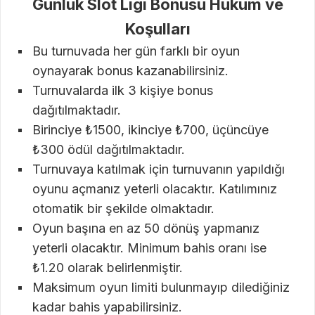
Günlük Slot Ligi Bonusu Hüküm ve
Koşulları
Bu turnuvada her gün farklı bir oyun
oynayarak bonus kazanabilirsiniz.
Turnuvalarda ilk 3 kişiye bonus
dağıtılmaktadır.
Birinciye ₺1500, ikinciye ₺700, üçüncüye
₺300 ödül dağıtılmaktadır.
Turnuvaya katılmak için turnuvanın yapıldığı
oyunu açmanız yeterli olacaktır. Katılımınız
otomatik bir şekilde olmaktadır.
Oyun başına en az 50 dönüş yapmanız
yeterli olacaktır. Minimum bahis oranı ise
₺1.20 olarak belirlenmiştir.
Maksimum oyun limiti bulunmayıp dilediğiniz
kadar bahis yapabilirsiniz.