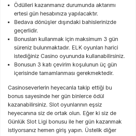
Ödülleri kazanmanız durumunda aktarımı
ertesi gün hesabınıza yapılacaktır.
Bedava dönüşler dışındaki bahislerinizde
geçerlidir.
Bonusları kullanmak için maksimum 3 gün
süreniz bulunmaktadır. ELK oyunları harici
istediğiniz Casino oyununda kullanabilirsiniz.
Bonusun 3 katı çevirim koşulunun üç gün
içerisinde tamamlanması gerekmektedir.
Casinoseverlerin heyecanla takip ettiği bu
bonus sayesinde her gün binlerce ödül
kazanabilirsiniz. Slot oyunlarının eşsiz
heyecanına siz de ortak olun. Eğer ki siz de
Günlük Slot Ligi bonusu ile her gün kazanmak
istiyorsanız hemen giriş yapın. Üstelik diğer