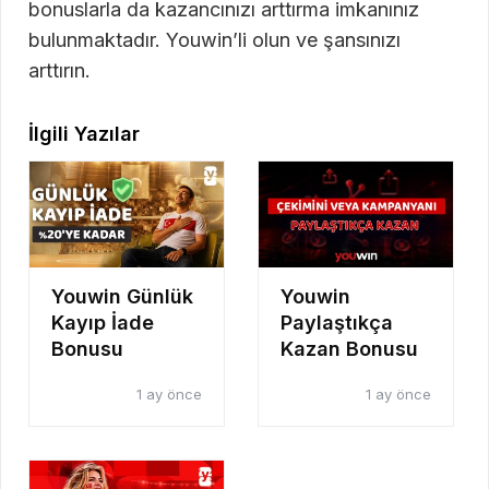
bonuslarla da kazancınızı arttırma imkanınız
bulunmaktadır. Youwin’li olun ve şansınızı
arttırın.
İlgili Yazılar
Youwin Günlük
Youwin
Kayıp İade
Paylaştıkça
Bonusu
Kazan Bonusu
1 ay önce
1 ay önce