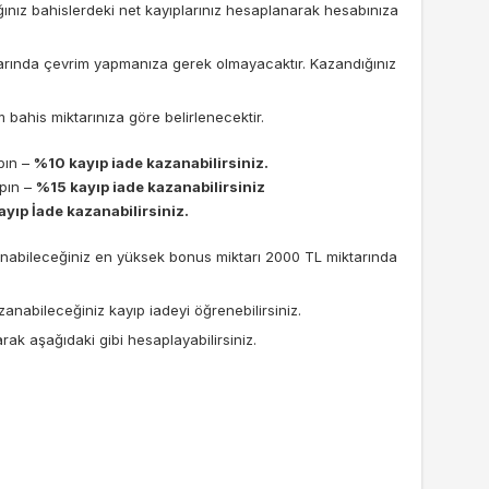
ğınız bahislerdeki net kayıplarınız hesaplanarak hesabınıza
larında çevrim yapmanıza gerek olmayacaktır. Kazandığınız
 bahis miktarınıza göre belirlenecektir.
pın –
%10 kayıp iade kazanabilirsiniz.
pın –
%15 kayıp iade kazanabilirsiniz
yıp İade kazanabilirsiniz.
abileceğiniz en yüksek bonus miktarı 2000 TL miktarında
nabileceğiniz kayıp iadeyi öğrenebilirsiniz.
arak aşağıdaki gibi hesaplayabilirsiniz.