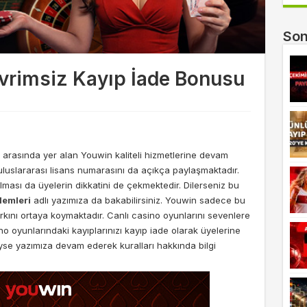
Son
evrimsiz Kayıp İade Bonusu
r arasında yer alan Youwin kaliteli hizmetlerine devam
 uluslararası lisans numarasını da açıkça paylaşmaktadır.
olması da üyelerin dikkatini de çekmektedir. Dilerseniz bu
lemleri
adlı yazımıza da bakabilirsiniz. Youwin sadece bu
kını ortaya koymaktadır. Canlı casino oyunlarını sevenlere
o oyunlarındaki kayıplarınızı kayıp iade olarak üyelerine
tiyse yazımıza devam ederek kuralları hakkında bilgi