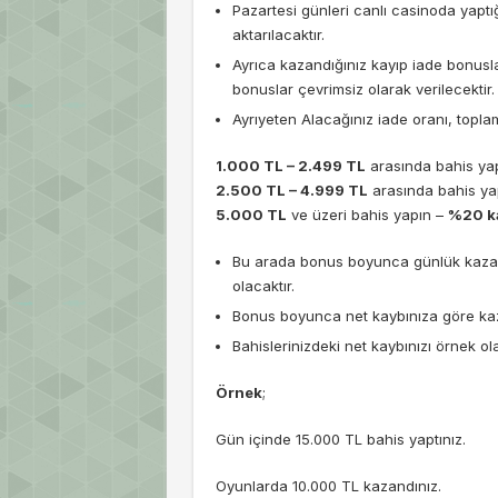
Pazartesi günleri canlı casinoda yaptı
aktarılacaktır.
Ayrıca kazandığınız kayıp iade bonus
bonuslar çevrimsiz olarak verilecektir.
Ayrıyeten Alacağınız iade oranı, toplam
1.000 TL – 2.499 TL
arasında bahis ya
2.500 TL – 4.999 TL
arasında bahis ya
5.000 TL
ve üzeri bahis yapın –
%20 ka
Bu arada bonus boyunca günlük kazan
olacaktır.
Bonus boyunca net kaybınıza göre kaza
Bahislerinizdeki net kaybınızı örnek ol
Örnek
;
Gün içinde 15.000 TL bahis yaptınız.
Oyunlarda 10.000 TL kazandınız.