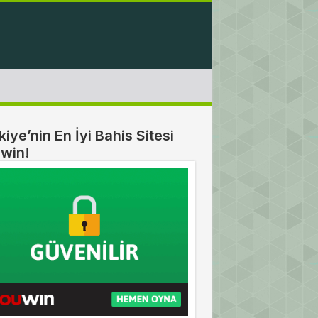
kiye’nin En İyi Bahis Sitesi
win!