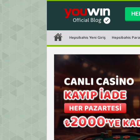
HE
Hepsibahis Yeni Giriş
Hepsibahis Para